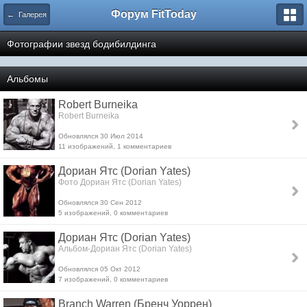
Форум FitToday
← Галерея
Фотографии звезд бодибилдинга
Альбомы
Robert Burneika
Robert Burneika
Обновлялся 30 Июл 2014
11 изображений, 1 комментариев
Дориан Ятс (Dorian Yates)
Фото Дориан Ятс (Dorian Yates)
Обновлялся 30 Сен 2012
5 изображений, 0 комментариев
Дориан Ятс (Dorian Yates)
Альбом-Дориан Ятс (Dorian Yates)
Обновлялся 05 Окт 2012
7 изображений, 0 комментариев
Branch Warren (Бренч Уоррен)