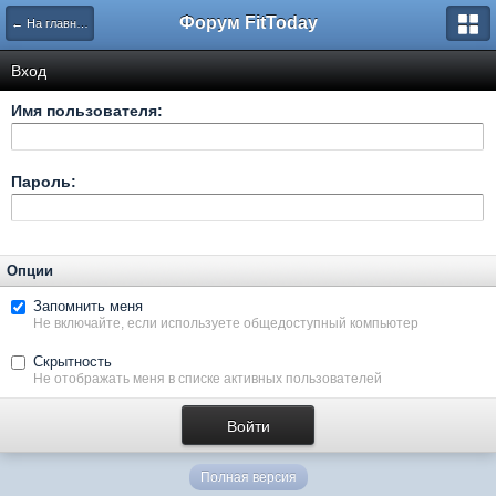
Форум FitToday
← На главную
Вход
Имя пользователя:
Пароль:
Опции
Запомнить меня
Не включайте, если используете общедоступный компьютер
Скрытность
Не отображать меня в списке активных пользователей
Полная версия