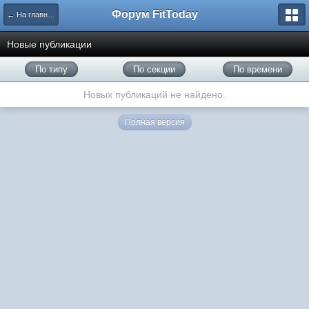
Форум FitToday
← На главную
Новые публикации
По типу
По секции
По времени
Новых публикаций не найдено.
Полная версия