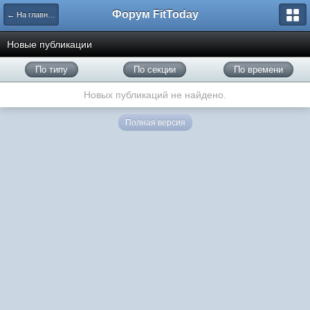
Форум FitToday
← На главную
Новые публикации
По типу
По секции
По времени
Новых публикаций не найдено.
Полная версия