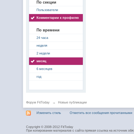
По секции
Пользователи
Комментарии к профилю
По времени
24 часа
неделя
2 недели
месяц
6 месяцев
год
Форум FitToday
→
Новые публикации
Изменить стиль
Отметить все сообщения прочитанными
Copyright © 2008-2012 FitToday
При копировании материалов с сайта прямая ссылка на источник обя