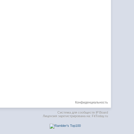
Конфиденциальность
Система для сообществ
IP.Board
Лицензия зарегистрирована на: FitToday.ru