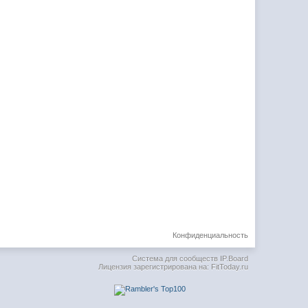
Конфиденциальность
Система для сообществ
IP.Board
Лицензия зарегистрирована на: FitToday.ru