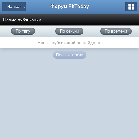
Форум FitToday
← На главную
Новые публикации
По типу
По секции
По времени
Новых публикаций не найдено.
Полная версия