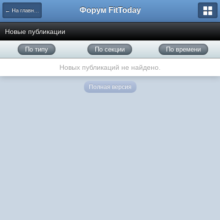
Форум FitToday
← На главную
Новые публикации
По типу
По секции
По времени
Новых публикаций не найдено.
Полная версия