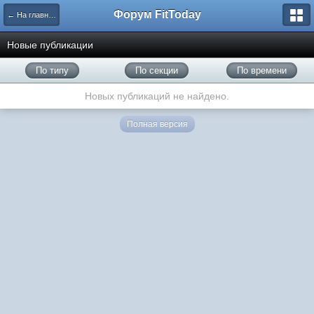
Форум FitToday
← На главную
Новые публикации
По типу
По секции
По времени
Новых публикаций не найдено.
Полная версия