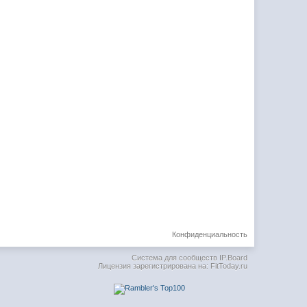
Конфиденциальность
Система для сообществ
IP.Board
Лицензия зарегистрирована на: FitToday.ru