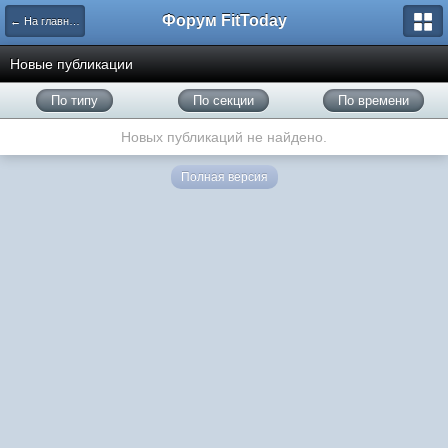
Форум FitToday
← На главную
Новые публикации
По типу
По секции
По времени
Новых публикаций не найдено.
Полная версия