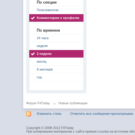
По секции
Пользователи
Комментарии к профилю
По времени
24 часа
неделя
2 недели
месяц
6 месяцев
год
Форум FitToday
→
Новые публикации
Изменить стиль
Отметить все сообщения прочитанными
Copyright © 2008-2012 FitToday
При копировании материалов с сайта прямая ссылка на источник обя