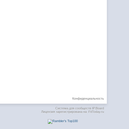
Конфиденциальность
Система для сообществ
IP.Board
Лицензия зарегистрирована на: FitToday.ru