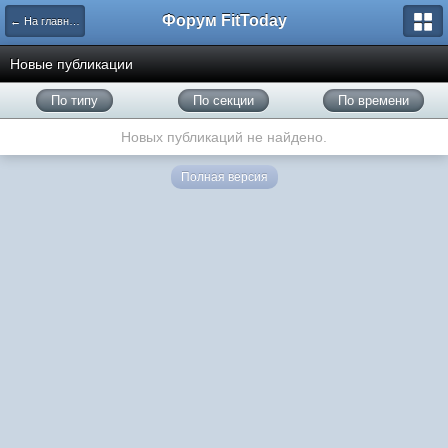
Форум FitToday
← На главную
Новые публикации
По типу
По секции
По времени
Новых публикаций не найдено.
Полная версия