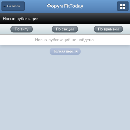
Форум FitToday
← На главную
Новые публикации
По типу
По секции
По времени
Новых публикаций не найдено.
Полная версия