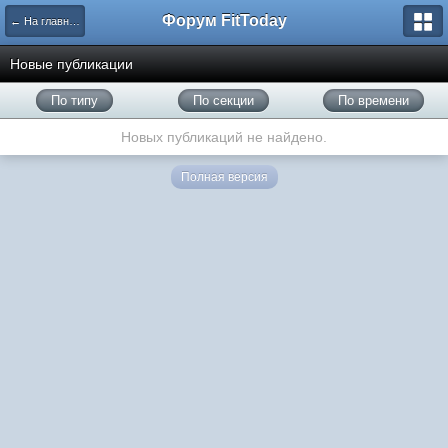
Форум FitToday
← На главную
Новые публикации
По типу
По секции
По времени
Новых публикаций не найдено.
Полная версия