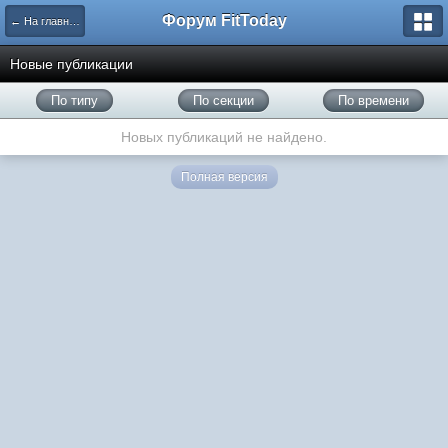
Форум FitToday
← На главную
Новые публикации
По типу
По секции
По времени
Новых публикаций не найдено.
Полная версия