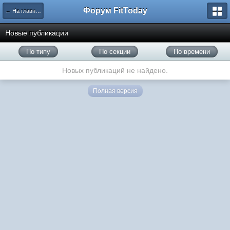
Форум FitToday
← На главную
Новые публикации
По типу
По секции
По времени
Новых публикаций не найдено.
Полная версия