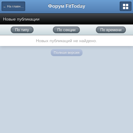
Форум FitToday
← На главную
Новые публикации
По типу
По секции
По времени
Новых публикаций не найдено.
Полная версия