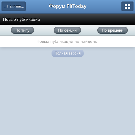
Форум FitToday
← На главную
Новые публикации
По типу
По секции
По времени
Новых публикаций не найдено.
Полная версия