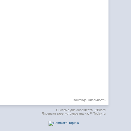
Конфиденциальность
Система для сообществ
IP.Board
Лицензия зарегистрирована на: FitToday.ru