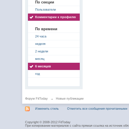
По секции
Пользователи
Комментарии к профилю
По времени
24 часа
неделя
2 недели
месяц
6 месяцев
год
Форум FitToday
→
Новые публикации
Изменить стиль
Отметить все сообщения прочитанными
Copyright © 2008-2012 FitToday
При копировании материалов с сайта прямая ссылка на источник обя