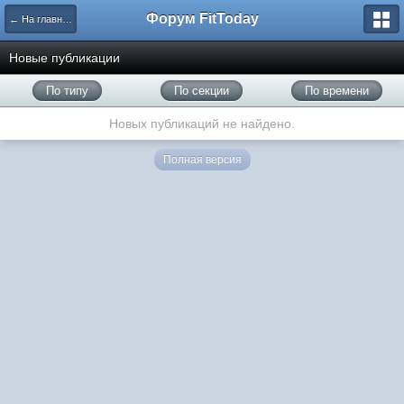
Форум FitToday
← На главную
Новые публикации
По типу
По секции
По времени
Новых публикаций не найдено.
Полная версия