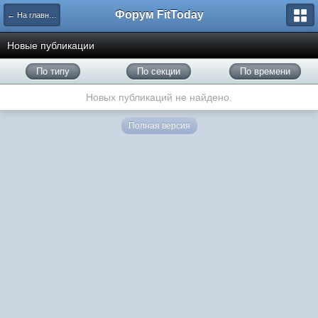
Форум FitToday
← На главную
Новые публикации
По типу
По секции
По времени
Новых публикаций не найдено.
Полная версия