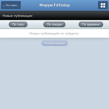
Форум FitToday
← На главную
Новые публикации
По типу
По секции
По времени
Новых публикаций не найдено.
Полная версия