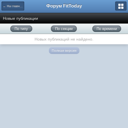
Форум FitToday
← На главную
Новые публикации
По типу
По секции
По времени
Новых публикаций не найдено.
Полная версия