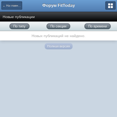
Форум FitToday
← На главную
Новые публикации
По типу
По секции
По времени
Новых публикаций не найдено.
Полная версия