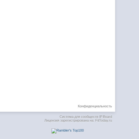
Конфиденциальность
Система для сообществ
IP.Board
Лицензия зарегистрирована на: FitToday.ru