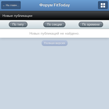
Форум FitToday
← На главную
Новые публикации
По типу
По секции
По времени
Новых публикаций не найдено.
Полная версия