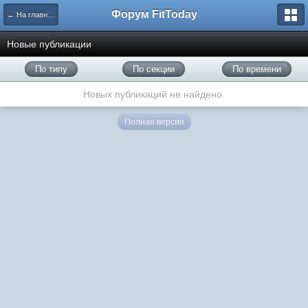
Форум FitToday
← На главную
Новые публикации
По типу
По секции
По времени
Новых публикаций не найдено.
Полная версия