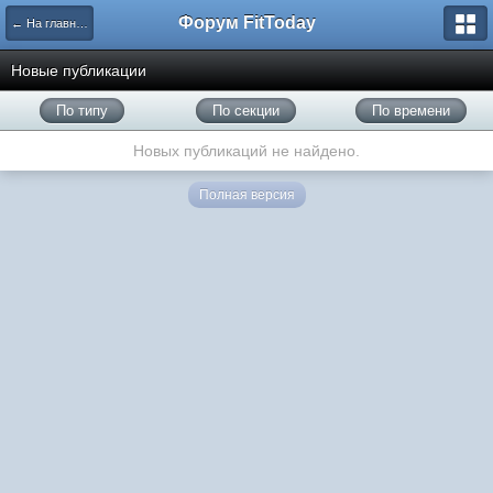
Форум FitToday
← На главную
Новые публикации
По типу
По секции
По времени
Новых публикаций не найдено.
Полная версия