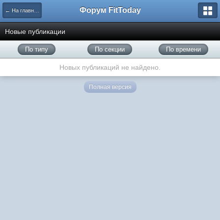
Форум FitToday
← На главную
Новые публикации
По типу
По секции
По времени
Новых публикаций не найдено.
Полная версия