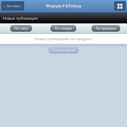
Форум FitToday
← На главную
Новые публикации
По типу
По секции
По времени
Новых публикаций не найдено.
Полная версия