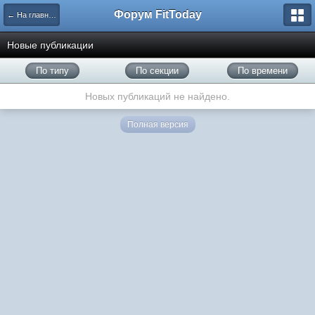
Форум FitToday
← На главную
Новые публикации
По типу
По секции
По времени
Новых публикаций не найдено.
Полная версия