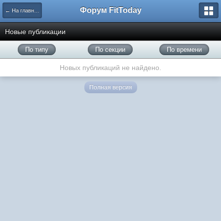
Форум FitToday
← На главную
Новые публикации
По типу
По секции
По времени
Новых публикаций не найдено.
Полная версия