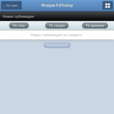
Форум FitToday
← На главную
Новые публикации
По типу
По секции
По времени
Новых публикаций не найдено.
Полная версия