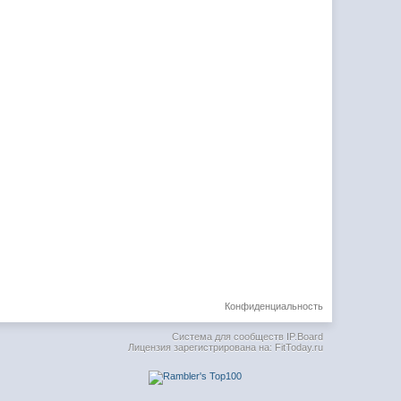
Конфиденциальность
Система для сообществ
IP.Board
Лицензия зарегистрирована на: FitToday.ru