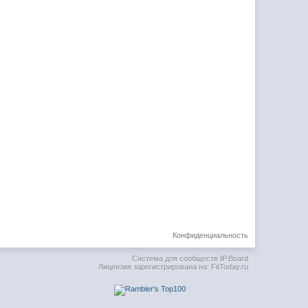
Конфиденциальность
Система для сообществ
IP.Board
Лицензия зарегистрирована на: FitToday.ru