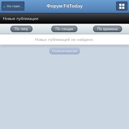
Форум FitToday
← На главную
Новые публикации
По типу
По секции
По времени
Новых публикаций не найдено.
Полная версия