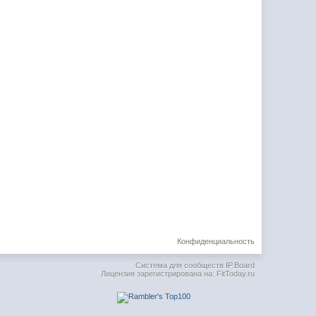
Конфиденциальность
Система для сообществ
IP.Board
Лицензия зарегистрирована на: FitToday.ru