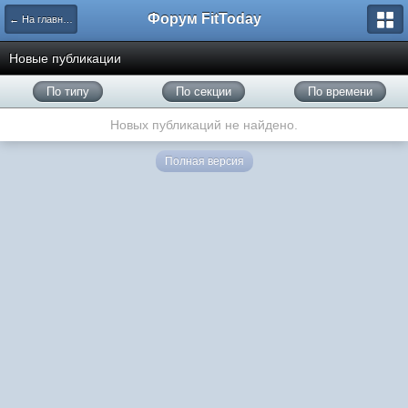
Форум FitToday
← На главную
Новые публикации
По типу
По секции
По времени
Новых публикаций не найдено.
Полная версия