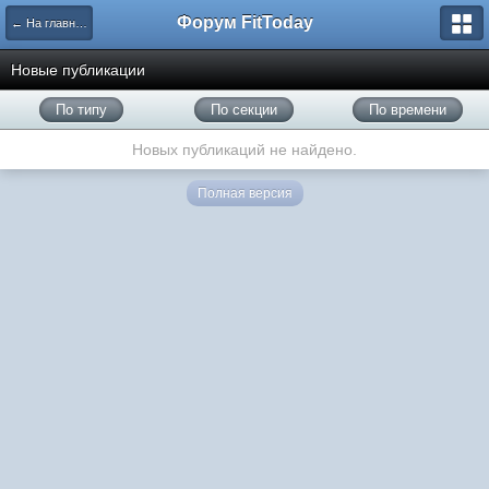
Форум FitToday
← На главную
Новые публикации
По типу
По секции
По времени
Новых публикаций не найдено.
Полная версия