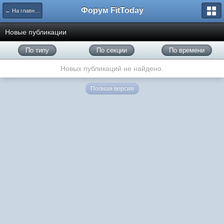
Форум FitToday
← На главную
Новые публикации
По типу
По секции
По времени
Новых публикаций не найдено.
Полная версия