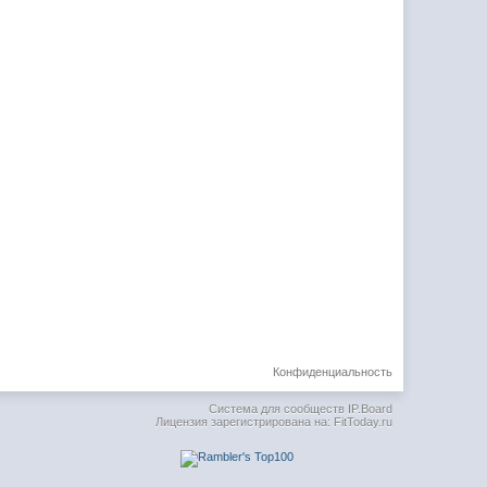
Конфиденциальность
Система для сообществ
IP.Board
Лицензия зарегистрирована на: FitToday.ru