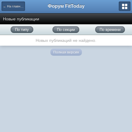
Форум FitToday
← На главную
Новые публикации
По типу
По секции
По времени
Новых публикаций не найдено.
Полная версия