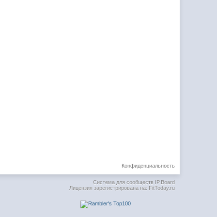
Конфиденциальность
Система для сообществ
IP.Board
Лицензия зарегистрирована на: FitToday.ru