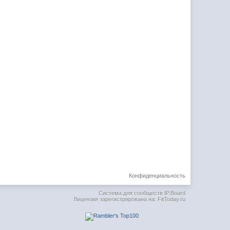
Конфиденциальность
Система для сообществ
IP.Board
Лицензия зарегистрирована на: FitToday.ru