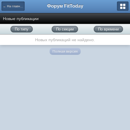
Форум FitToday
← На главную
Новые публикации
По типу
По секции
По времени
Новых публикаций не найдено.
Полная версия