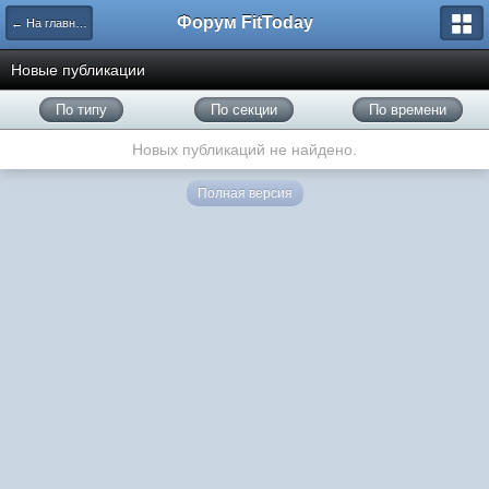
Форум FitToday
← На главную
Новые публикации
По типу
По секции
По времени
Новых публикаций не найдено.
Полная версия