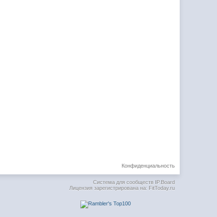
Конфиденциальность
Система для сообществ
IP.Board
Лицензия зарегистрирована на: FitToday.ru