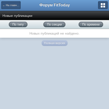
Форум FitToday
← На главную
Новые публикации
По типу
По секции
По времени
Новых публикаций не найдено.
Полная версия