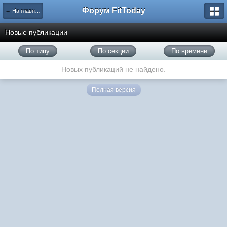
Форум FitToday
← На главную
Новые публикации
По типу
По секции
По времени
Новых публикаций не найдено.
Полная версия